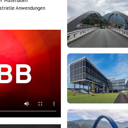
r Materialien
NCA
ustrielle Anwendungen
Infrastruktur
Leistungen
(12)
NCA
Infrastruktur
Leistungen
(14)
NCA
Infrastruktur
Leistungen