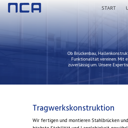
Skip
START
to
main
content
Ob Brückenbau, Hallenkonstruk
Funktionalität vereinen. Mit 
zuverlässig um. Unsere Experti
Tragwerkskonstruktion
Wir fertigen und montieren Stahlbrücken und
höchste Stabilität und Langlebigkeit gewährl