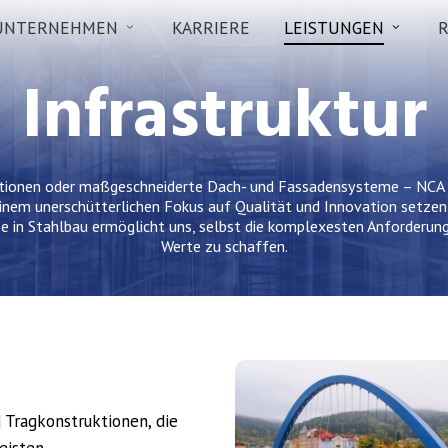
UNTERNEHMEN
KARRIERE
LEISTUNGEN
Infrastruktur
tionen oder maßgeschneiderte Dach- und Fassadensysteme – NCA li
einem unerschütterlichen Fokus auf Qualität und Innovation setzen 
se in Stahlbau ermöglicht uns, selbst die komplexesten Anforderung
Werte zu schaffen.
NCA
Infrastruktur
 Tragkonstruktionen, die
Leistungen
eisten.