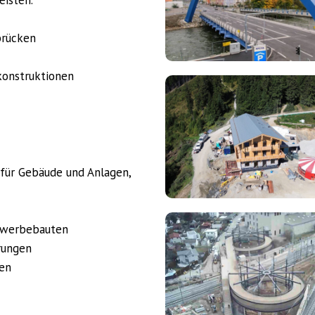
(2)
brücken
onstruktionen
NCA
Infrastruktur
Leistungen
(4)
für Gebäude und Anlagen,
NCA
Gewerbebauten
Infrastruktur
rungen
Leistungen
ien
(6)