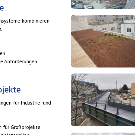
e
NCA
ensysteme kombinieren
Infrastruktur
.
Leistungen
(8)
ien
che Anforderungen
NCA
Infrastruktur
ojekte
Leistungen
(10)
ungen für Industrie- und
n für Großprojekte