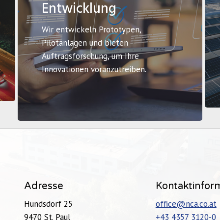
Entwicklung
Wir entwickeln Prototypen,
Pilotanlagen und bieten
Auftragsforschung, um Ihre
Innovationen voranzutreiben.
Adresse
Kontaktinfor
Hundsdorf 25
office@nca.co.at
9470 St. Paul
+43 4357 3120-0