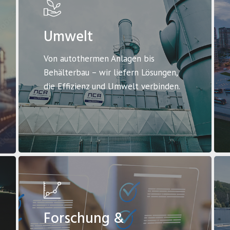
Umwelt
Von autothermen Anlagen bis
Behälterbau – wir liefern Lösungen,
die Effizienz und Umwelt verbinden.
Forschung &